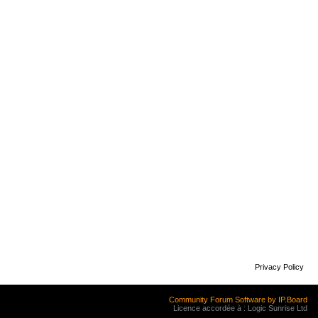
Privacy Policy
Community Forum Software by IP.Board
Licence accordée à : Logic Sunrise Ltd