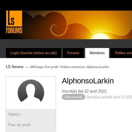
Logic-Sunrise (retour au site)
Forums
Membres
Petites a
→
LS forums
Affichage d'un profil : Petites annonces: AlphonsoLarkin
AlphonsoLarkin
Inscrit(e) (le) 22 avril 2022
Déconnecté
Dernière activité avril 23 20
Aperçu
Flux du profil