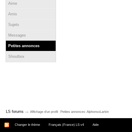
Aime
Amis
Sujets
Messages
Petites annonces
Shoutbox
→
LS forums
Affichage d'un profil : Petites annonces: AlphonsoLarkin
Changer le thème
Français (France) LS v4
Aide