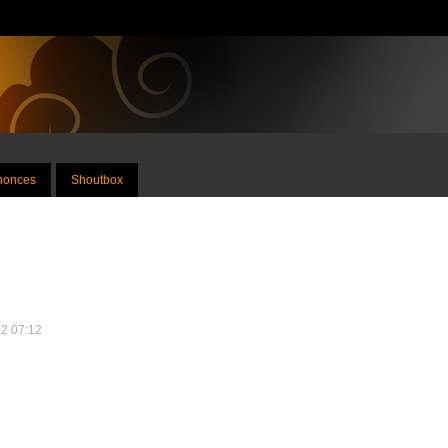
nnonces
Shoutbox
22 07:12