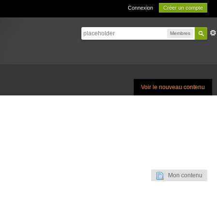
Connexion
Créer un compte
Membres
Voir le nouveau contenu
Mon contenu