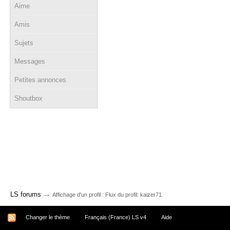
Aime
Amis
Sujets
Messages
Petites annonces
Shoutbox
→
LS forums
Affichage d'un profil : Flux du profil: kaizer71
Changer le thème
Français (France) LS v4
Aide