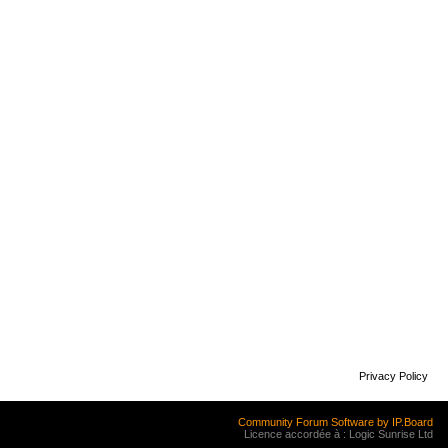
Privacy Policy
Community Forum Software by IP.Board
Licence accordée à : Logic Sunrise Ltd