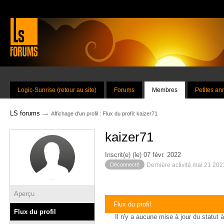
Logic-Sunrise (retour au site)
Forums
Membres
Petites a
→
LS forums
Affichage d'un profil : Flux du profil: kaizer71
kaizer71
Inscrit(e) (le) 07 févr. 2022
Déconnecté
Dernière activité mai 21 20
Aperçu
Flux du profil
Flux du profil
Il n'y a aucune mise à jour du statut à