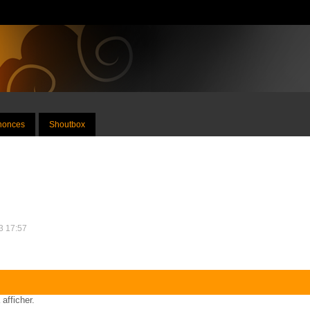
nnonces
Shoutbox
23 17:57
 afficher.