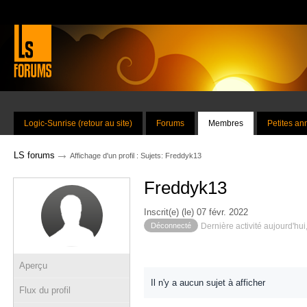
Logic-Sunrise (retour au site)
Forums
Membres
Petites a
→
LS forums
Affichage d'un profil : Sujets: Freddyk13
Freddyk13
Inscrit(e) (le) 07 févr. 2022
Déconnecté
Dernière activité aujourd'hui
Aperçu
Il n'y a aucun sujet à afficher
Flux du profil