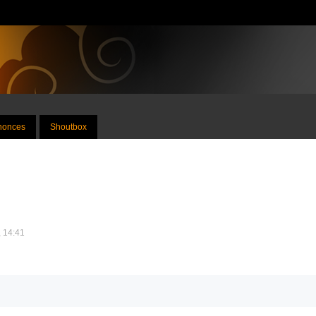
nnonces
Shoutbox
, 14:41