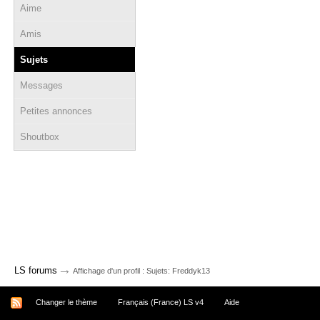
Aime
Amis
Sujets
Messages
Petites annonces
Shoutbox
→
LS forums
Affichage d'un profil : Sujets: Freddyk13
Changer le thème
Français (France) LS v4
Aide