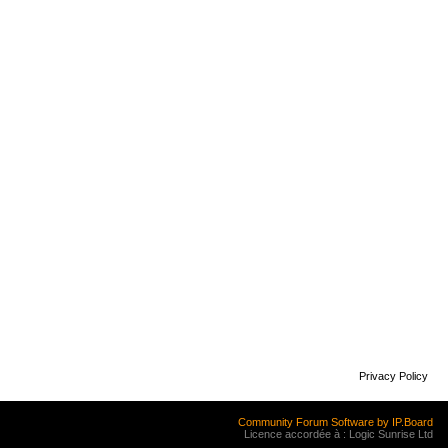
Privacy Policy
Community Forum Software by IP.Board
Licence accordée à : Logic Sunrise Ltd