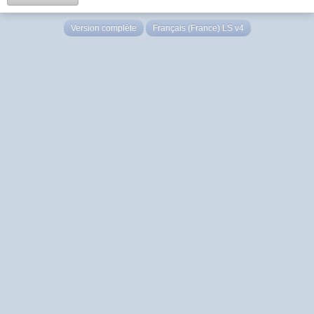
Version complète
Français (France) LS v4