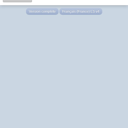
Version complète
Français (France) LS v4