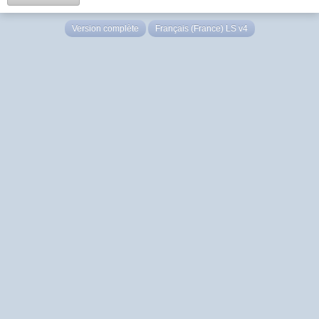
Version complète
Français (France) LS v4