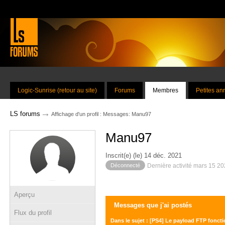
Logic-Sunrise (retour au site)
Forums
Membres
Petites a
→
LS forums
Affichage d'un profil : Messages: Manu97
Manu97
Inscrit(e) (le) 14 déc. 2021
Déconnecté
Dernière activité mars 15 2
Aperçu
Messages que j'ai postés
Flux du profil
Dans le sujet : [PS4] Le payload FTP fonct