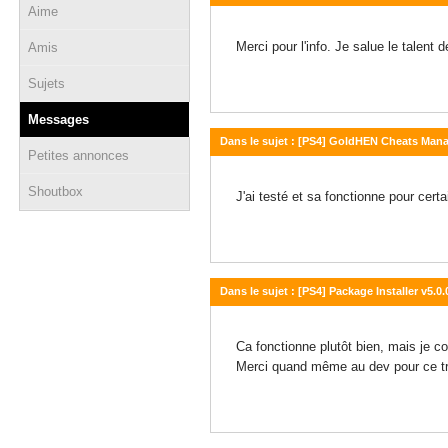
Aime
21 juin 2022 - 13:36
Merci pour l'info. Je salue le talent
Amis
Sujets
Messages
Dans le sujet : [PS4] GoldHEN Cheats Mana
Petites annonces
16 mars 2022 - 16:49
Shoutbox
J'ai testé et sa fonctionne pour cer
Dans le sujet : [PS4] Package Installer v5.0
04 février 2022 - 13:34
Ca fonctionne plutôt bien, mais je 
Merci quand même au dev pour ce tra