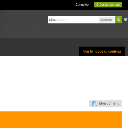
Connexion
Créer un compte
Membres
Voir le nouveau contenu
Mon contenu