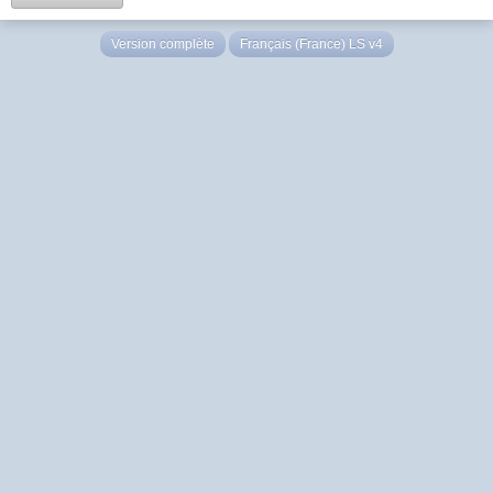
Version complète
Français (France) LS v4