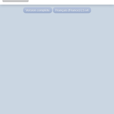
Version complète
Français (France) LS v4