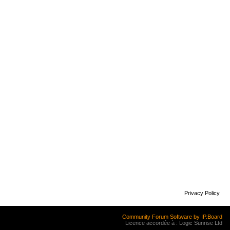
Privacy Policy
Community Forum Software by IP.Board
Licence accordée à : Logic Sunrise Ltd