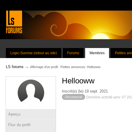
Logic-Sunrise (retour au site)
Forums
Membres
Petites a
→
LS forums
Affichage d'un profil : Petites annonces: Hellooww
Hellooww
Inscrit(e) (le) 19 sept. 2021
Déconnecté
Dernière activité janv. 07 2
Aperçu
Flux du profil