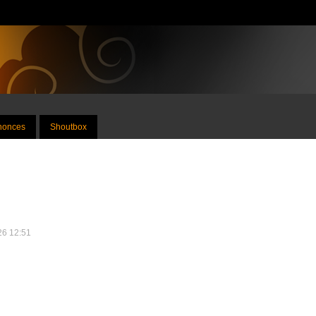
nnonces
Shoutbox
026 12:51