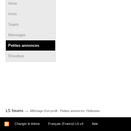
Aime
Amis
Sujets
Messages
Petites annonces
Shoutbox
→
LS forums
Affichage d'un profil : Petites annonces: Hellooww
Changer le thème
Français (France) LS v4
Aide