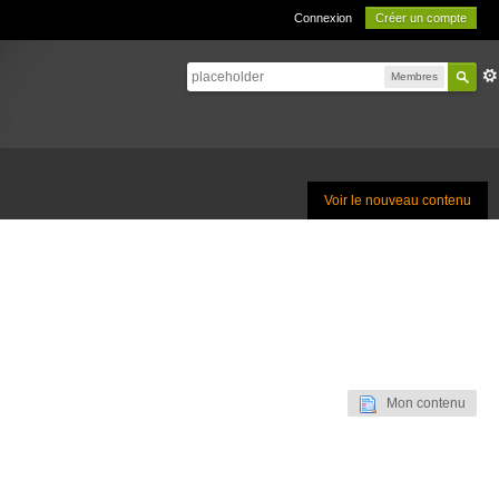
Connexion
Créer un compte
Membres
Voir le nouveau contenu
Mon contenu