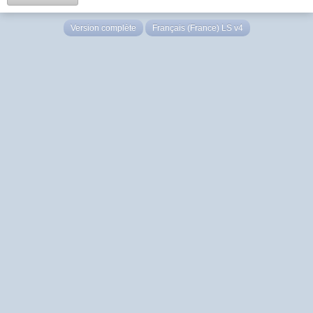
Version complète
Français (France) LS v4