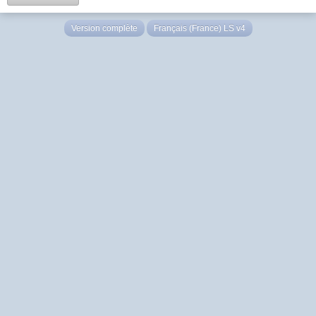
Version complète
Français (France) LS v4