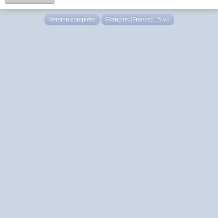
Version complète
Français (France) LS v4