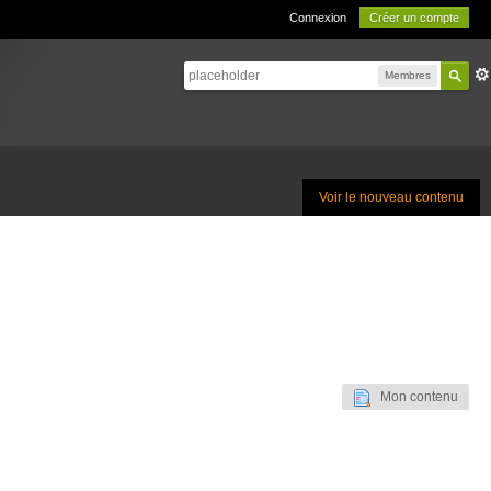
Connexion
Créer un compte
Membres
Voir le nouveau contenu
Mon contenu