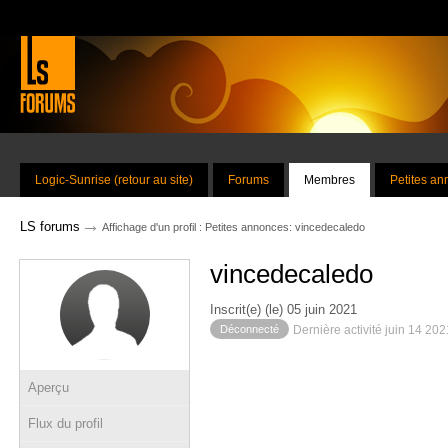
Logic-Sunrise (retour au site)
Forums
Membres
Petites a
→
LS forums
Affichage d'un profil : Petites annonces: vincedecaledo
vincedecaledo
Inscrit(e) (le) 05 juin 2021
Déconnecté
Dernière activité juin 14 20
Aperçu
Flux du profil