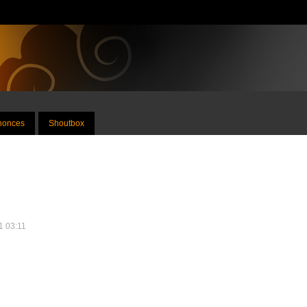
nnonces
Shoutbox
21 03:11