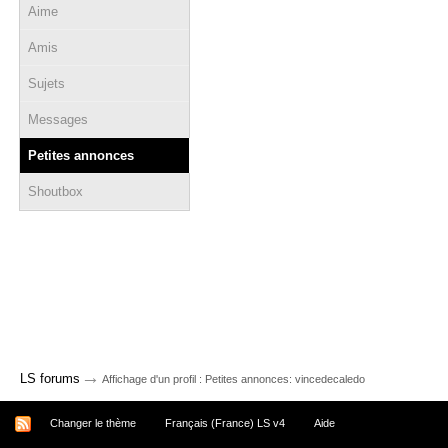
Aime
Amis
Sujets
Messages
Petites annonces
Shoutbox
→
LS forums
Affichage d'un profil : Petites annonces: vincedecaledo
Changer le thème
Français (France) LS v4
Aide