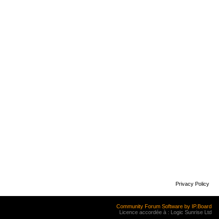
Privacy Policy
Community Forum Software by IP.Board
Licence accordée à : Logic Sunrise Ltd