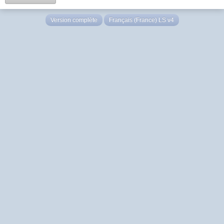
Version complète
Français (France) LS v4