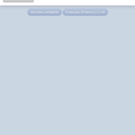
Version complète
Français (France) LS v4