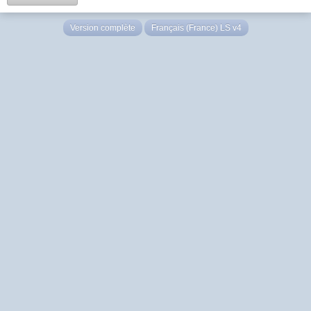
Version complète
Français (France) LS v4