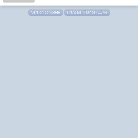
Version complète
Français (France) LS v4