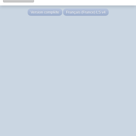
Version complète
Français (France) LS v4