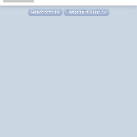
Version complète
Français (France) LS v4