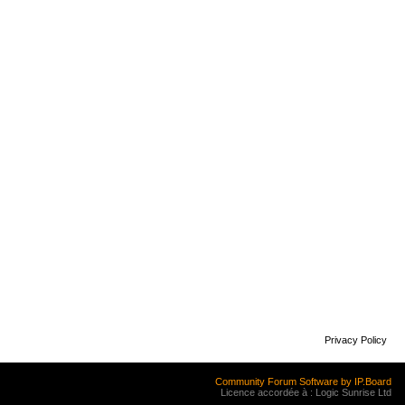
Privacy Policy
Community Forum Software by IP.Board
Licence accordée à : Logic Sunrise Ltd