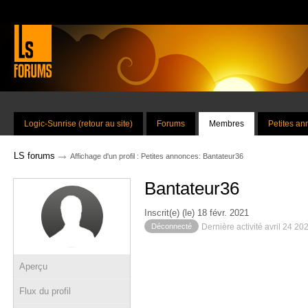
Logic-Sunrise (retour au site)
Forums
Membres
Petites a
→
LS forums
Affichage d'un profil : Petites annonces: Bantateur36
Bantateur36
Inscrit(e) (le) 18 févr. 2021
Déconnecté
Dernière activité avril 24 20
Aperçu
Flux du profil