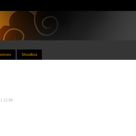
nnonces
Shoutbox
21 12:39