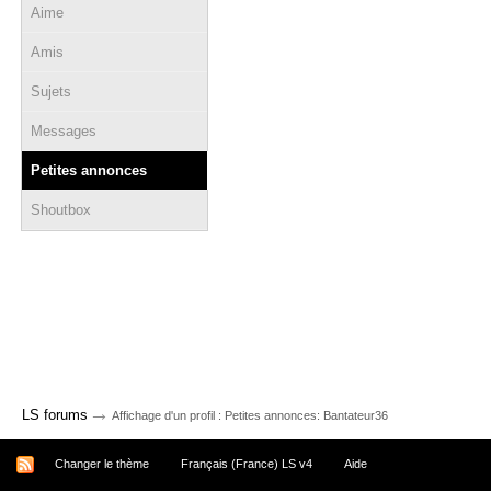
Aime
Amis
Sujets
Messages
Petites annonces
Shoutbox
→
LS forums
Affichage d'un profil : Petites annonces: Bantateur36
Changer le thème
Français (France) LS v4
Aide