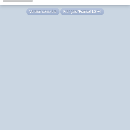
Version complète
Français (France) LS v4