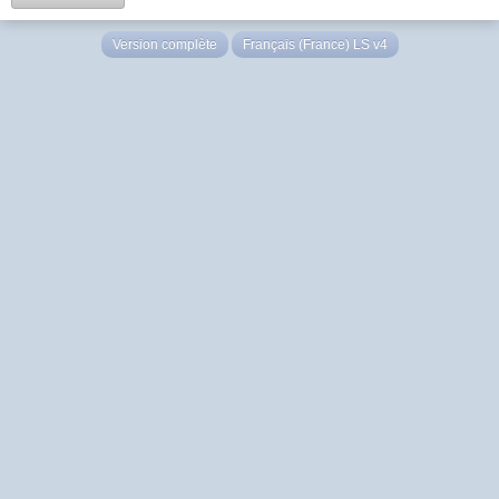
Version complète
Français (France) LS v4