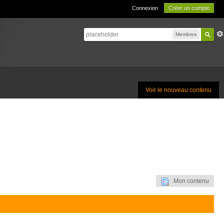
Connexion
Créer un compte
Membres
Voir le nouveau contenu
Mon contenu