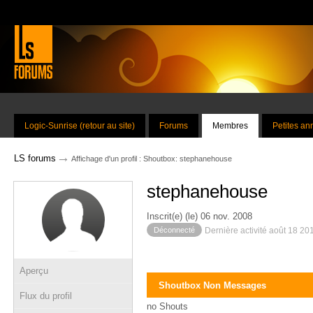
Logic-Sunrise (retour au site)
Forums
Membres
Petites a
→
LS forums
Affichage d'un profil : Shoutbox: stephanehouse
stephanehouse
Inscrit(e) (le) 06 nov. 2008
Déconnecté
Dernière activité août 18 20
Aperçu
Shoutbox Non Messages
Flux du profil
no Shouts