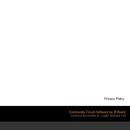
Privacy Policy
Community Forum Software by IP.Board
Licence accordée à : Logic Sunrise Ltd