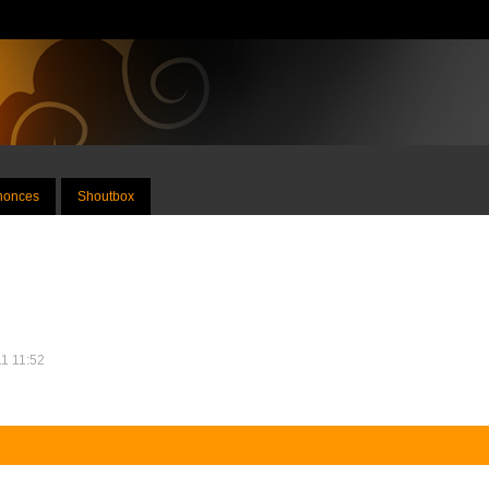
nnonces
Shoutbox
11 11:52