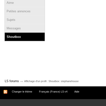
Aime
Petites annonces
Sujets
Messages
Shoutbox
→
LS forums
Affichage d'un profil : Shoutbox: stephanehouse
Changer le thème
Français (France) LS v4
Aide