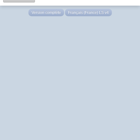
Version complète
Français (France) LS v4