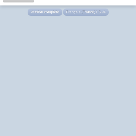
Version complète
Français (France) LS v4