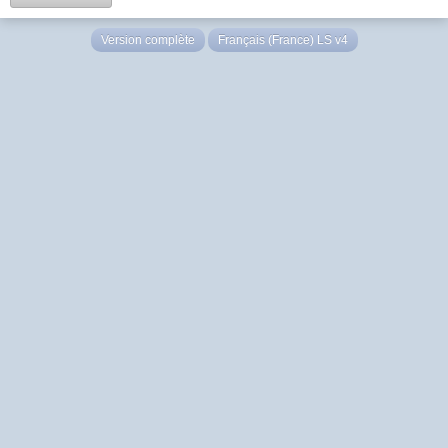
Version complète
Français (France) LS v4