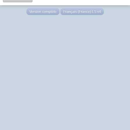
Version complète
Français (France) LS v4