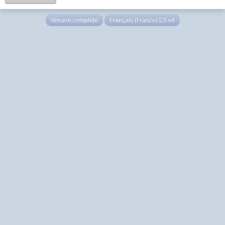
Version complète
Français (France) LS v4