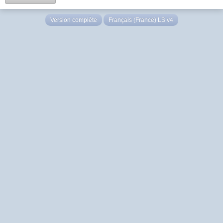
Version complète
Français (France) LS v4