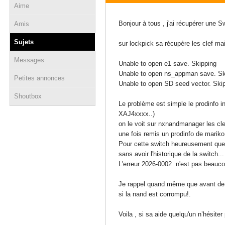
Aime
07 octobre 2024 - 10:21
Bonjour à tous , j'ai récupérer une 
Amis
Sujets
sur lockpick sa récupère les clef mai
Messages
Unable to open e1 save. Skipping
Unable to open ns_appman save.
Sk
Petites annonces
Unable to open SD seed vector. Ski
Shoutbox
Le problème est simple le prodinfo in
XAJ4xxxx..)
on le voit sur nxnandmanager les cl
une fois remis un prodinfo de mariko
Pour cette switch heureusement que l
sans avoir l'historique de la switch...
L'erreur
2026-0002 n'est pas beaucou
Je rappel quand même que avant de 
si la nand est corrompu!.
Voila , si sa aide quelqu'un n’hésiter p