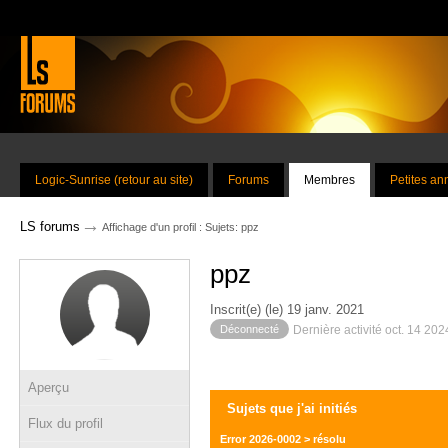
Logic-Sunrise (retour au site)
Forums
Membres
Petites a
→
LS forums
Affichage d'un profil : Sujets: ppz
ppz
Inscrit(e) (le) 19 janv. 2021
Déconnecté
Dernière activité oct. 14 20
Aperçu
Sujets que j'ai initiés
Flux du profil
Error 2026-0002 > résolu