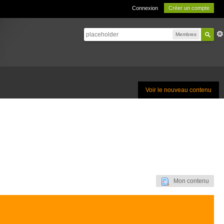
Connexion
Créer un compte
Membres
Voir le nouveau contenu
Mon contenu