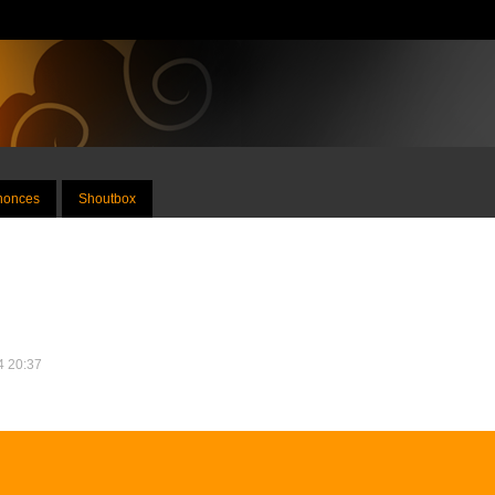
nnonces
Shoutbox
24 20:37