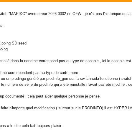
Switch "MARIKO" avec erreur 2026-0002 en OFW , je n'ai pas l'historique de la
s :
ipping SD seed
pping
stallé dans la nand ne correspond pas au type de console , ici la console est u
ef ne correspondent pas au type de carte mère.
 ou un prodingo généré par prodinfo_gen sur la switch cela fonctionne ( switch
e numéro de série du prodinfo qui a été réinstallé n'avait pas été modifié , 
p documenté , cela peut aider quelque personne je pense.
faire n'importe quel modification ( surtout sur le PRODINFO) il est HYPER 
as a le dire cela fait toujours plaisir.