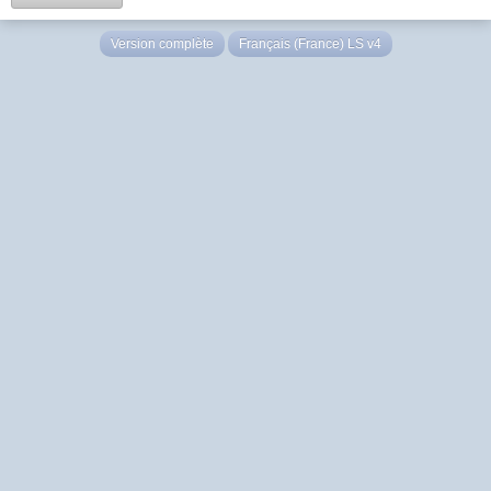
Version complète
Français (France) LS v4