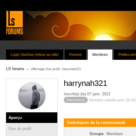
Logic-Sunrise (retour au site)
Forums
Membres
Petites a
→
LS forums
Affichage d'un profil : harrynah321
harrynah321
Inscrit(e) (le) 07 janv. 2021
Déconnecté
Dernière activité janv. 29 2
Aperçu
Statistiques de la communauté
Flux du profil
Groupe
Members