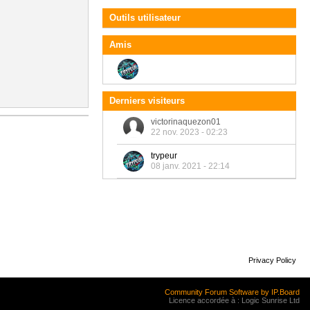
Outils utilisateur
Amis
Derniers visiteurs
victorinaquezon01
22 nov. 2023 - 02:23
trypeur
08 janv. 2021 - 22:14
Privacy Policy
Community Forum Software by IP.Board
Licence accordée à : Logic Sunrise Ltd