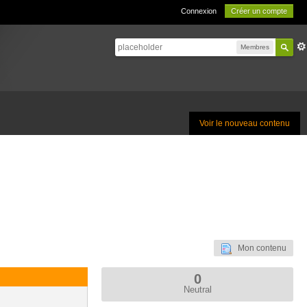
Connexion
Créer un compte
Membres
Voir le nouveau contenu
Mon contenu
0
Neutral