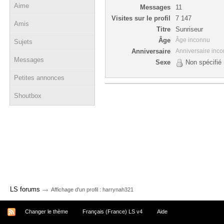
Aime
Messages
11
Visites sur le profil
7 147
Amis
Titre
Sunriseur
Âge
Âge inconnu
Sujets
Anniversaire
Anniversaire inc
Messages
Sexe
Non spécifié
Petites annonces
Shoutbox
→
LS forums
Affichage d'un profil : harrynah321
Changer le thème
Français (France) LS v4
Aide