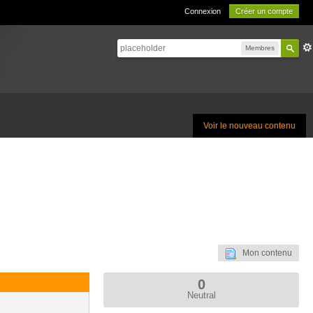
Connexion
Créer un compte
Membres
Voir le nouveau contenu
Mon contenu
0
Neutral