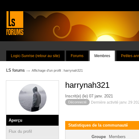
Logic-Sunrise (retour au site)
Forums
Membres
Petites a
→
LS forums
Affichage d'un profil : harrynah321
harrynah321
Inscrit(e) (le) 07 janv. 2021
Déconnecté
Dernière activité janv. 29 2
Aperçu
Statistiques de la communauté
Flux du profil
Groupe
Members