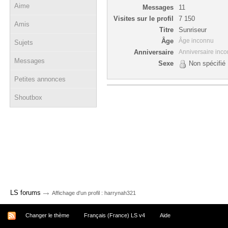
Aime
Messages
11
Visites sur le profil
7 150
Amis
Titre
Sunriseur
Âge
Âge inconnu
Sujets
Anniversaire
Anniversaire inc
Messages
Sexe
Non spécifié
Petites annonces
Shoutbox
→
LS forums
Affichage d'un profil : harrynah321
Changer le thème
Français (France) LS v4
Aide