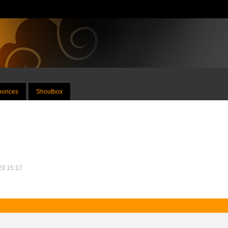
nnonces
Shoutbox
023 15:17