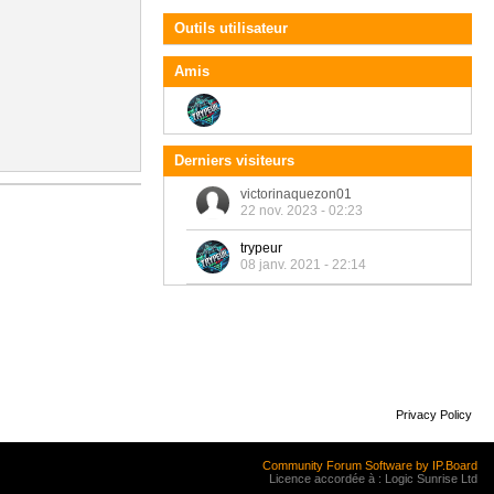
Outils utilisateur
Amis
Derniers visiteurs
victorinaquezon01
22 nov. 2023 - 02:23
trypeur
08 janv. 2021 - 22:14
Privacy Policy
Community Forum Software by IP.Board
Licence accordée à : Logic Sunrise Ltd