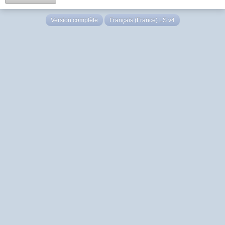
Version complète
Français (France) LS v4