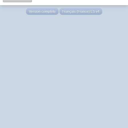
Version complète
Français (France) LS v4