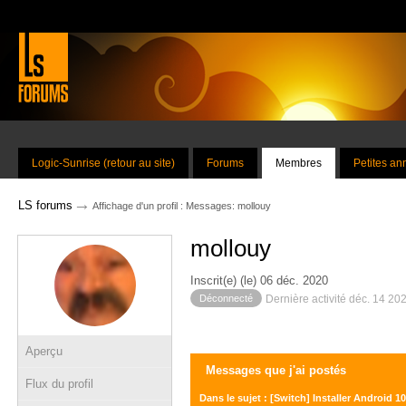
Logic-Sunrise (retour au site)
Forums
Membres
Petites a
→
LS forums
Affichage d'un profil : Messages: mollouy
mollouy
Inscrit(e) (le) 06 déc. 2020
Déconnecté
Dernière activité déc. 14 20
Aperçu
Messages que j'ai postés
Flux du profil
Dans le sujet : [Switch] Installer Android 1