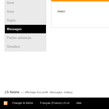
Aime
06 décembre 2020 - 19:09
merci
Amis
Sujets
Messages
Petites annonces
Shoutbox
→
LS forums
Affichage d'un profil : Messages: mollouy
Changer le thème
Français (France) LS v4
Aide