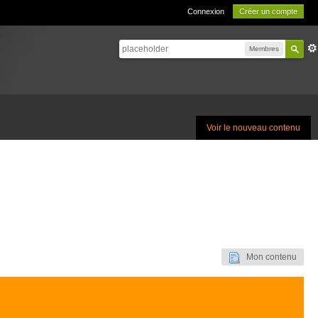
Connexion
Créer un compte
Membres
Voir le nouveau contenu
Mon contenu