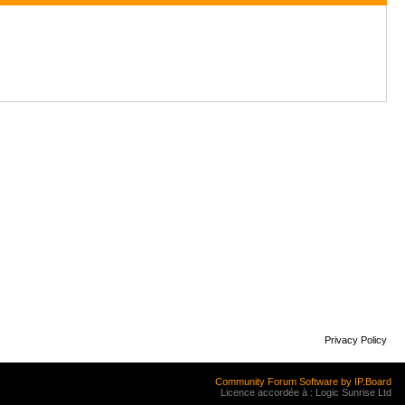
Privacy Policy
Community Forum Software by IP.Board
Licence accordée à : Logic Sunrise Ltd