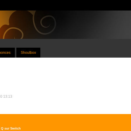
nnonces
Shoutbox
20 13:13
0 Q sur Switch