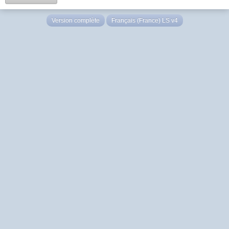
Version complète
Français (France) LS v4