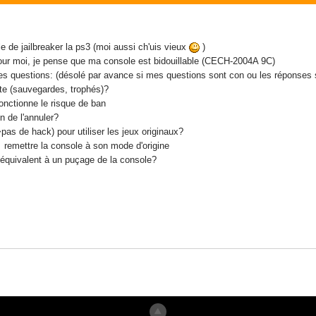
ble de jailbreaker la ps3 (moi aussi ch'uis vieux
)
pour moi, je pense que ma console est bidouillable (CECH-2004A 9C)
lques questions: (désolé par avance si mes questions sont con ou les réponses s
pte (sauvegardes, trophés)?
onctionne le risque de ban
n de l'annuler?
>pas de hack) pour utiliser les jeux originaux?
if? remettre la console à son mode d'origine
st équivalent à un puçage de la console?