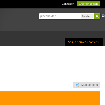
Connexion
Créer un compte
Membres
Voir le nouveau contenu
Mon contenu