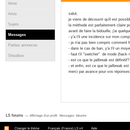
Aime
20 novembre 2020 - 00:33
salut,
Amis
je viens de découvrir qu'il est possi
Sujets
la méthode est parfaitement claire 
avant de faire la bidouille, j'ai que
Messages
- y'a t'il une incidence sur mon com
- je n'ai pas bien compris comment f
Petites annonces
- dans le cas de ban, y'a t'il un moye
- faut t'il "switcher" de mode (hack-
Shoutbox
- est ce que le jailbreak est définit
- et enfin, est ce que le jailbreak e
merci par avance pour vos réponses
→
LS forums
Affichage d'un profil : Messages: bleurke
Changer le thème
Français (France) LS v4
Aide