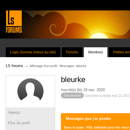
Logic-Sunrise (retour au site)
Forums
Membres
Petites a
→
LS forums
Affichage d'un profil : Messages: bleurke
bleurke
Inscrit(e) (le) 19 nov. 2020
Déconnecté
Dernière activité mai 22 20
Aperçu
Messages que j'ai postés
Flux du profil
Dans le sujet : PS3 Jailbreak pour les vieux