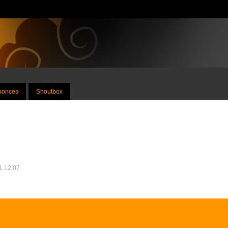
nnonces
Shoutbox
21 12:07