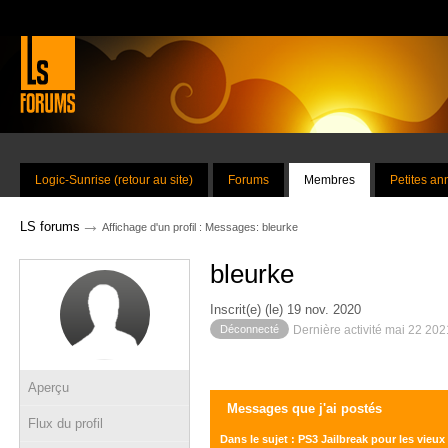
Logic-Sunrise (retour au site)
Forums
Membres
Petites a
→
LS forums
Affichage d'un profil : Messages: bleurke
bleurke
Inscrit(e) (le) 19 nov. 2020
Déconnecté
Dernière activité mai 22 20
Aperçu
Messages que j'ai postés
Flux du profil
Dans le sujet : PS3 Jailbreak pour les vieux