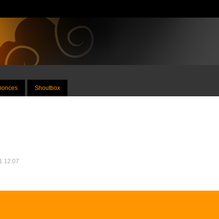
nnonces
Shoutbox
21 12:07