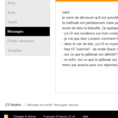
Aime
20 novembre 2020 - 00:33
salut,
Amis
je viens de découvrir qu'il est possi
Sujets
la méthode est parfaitement claire 
avant de faire la bidouille, j'ai que
Messages
- y'a t'il une incidence sur mon com
- je n'ai pas bien compris comment f
Petites annonces
- dans le cas de ban, y'a t'il un moye
- faut t'il "switcher" de mode (hack-
Shoutbox
- est ce que le jailbreak est définit
- et enfin, est ce que le jailbreak e
merci par avance pour vos réponses
→
LS forums
Affichage d'un profil : Messages: bleurke
Changer le thème
Français (France) LS v4
Aide