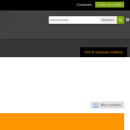
Connexion
Créer un compte
Membres
Voir le nouveau contenu
Mon contenu