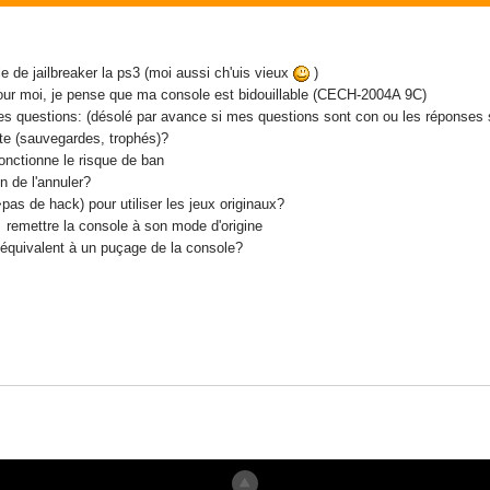
ble de jailbreaker la ps3 (moi aussi ch'uis vieux
)
pour moi, je pense que ma console est bidouillable (CECH-2004A 9C)
lques questions: (désolé par avance si mes questions sont con ou les réponses s
pte (sauvegardes, trophés)?
onctionne le risque de ban
n de l'annuler?
>pas de hack) pour utiliser les jeux originaux?
if? remettre la console à son mode d'origine
st équivalent à un puçage de la console?