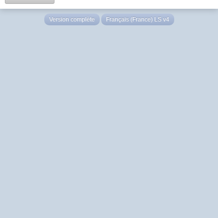
Version complète
Français (France) LS v4