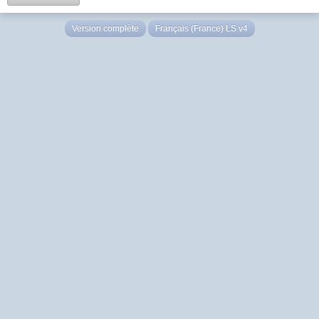
Version complète
Français (France) LS v4