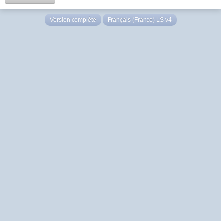
Version complète
Français (France) LS v4