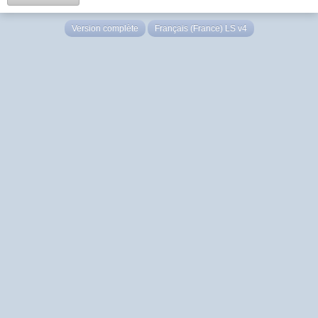
Version complète
Français (France) LS v4