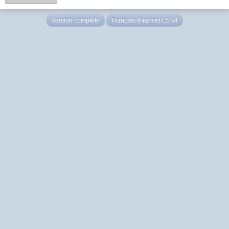
Version complète
Français (France) LS v4