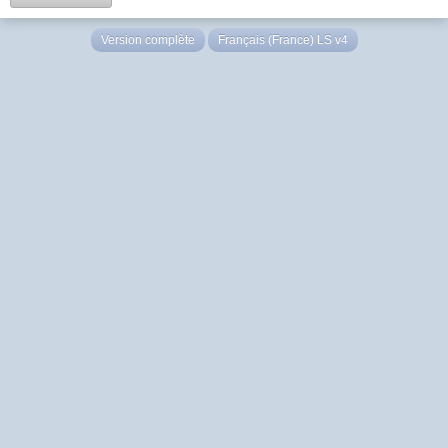
Version complète
Français (France) LS v4