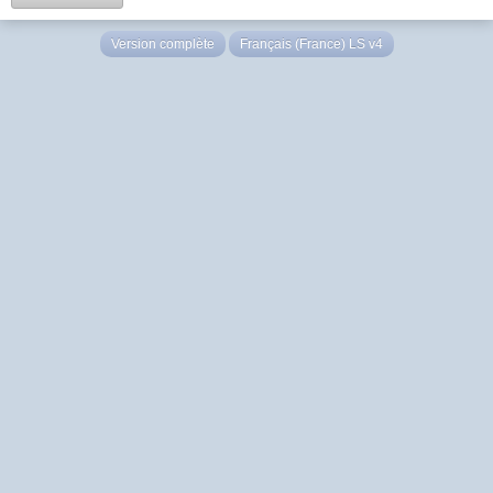
Version complète
Français (France) LS v4