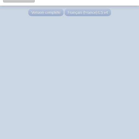
Version complète
Français (France) LS v4