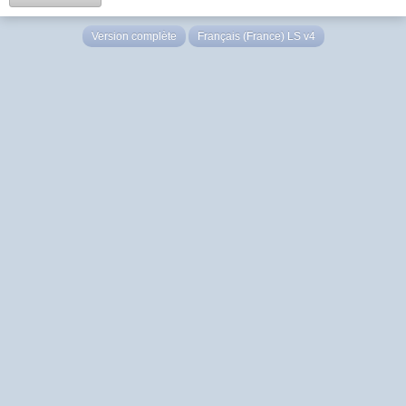
Version complète
Français (France) LS v4