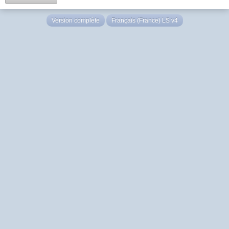
Version complète
Français (France) LS v4